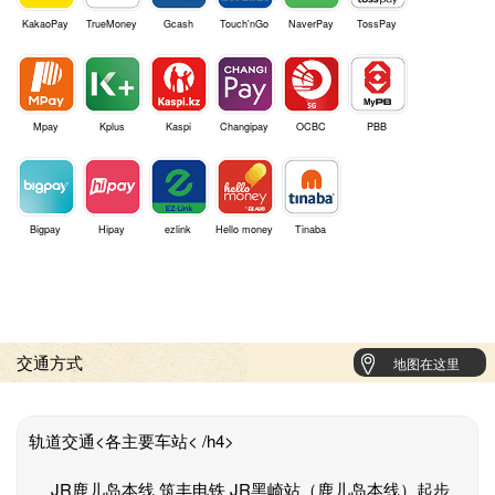
KakaoPay
TrueMoney
Gcash
Touch'nGo
NaverPay
TossPay
Mpay
Kplus
Kaspi
Changipay
OCBC
PBB
Bigpay
Hipay
ezlink
Hello money
Tinaba
交通方式
地图在这里
轨道交通<各主要车站< /h4>
JR鹿儿岛本线 筑丰电铁 JR黑崎站（鹿儿岛本线）起步