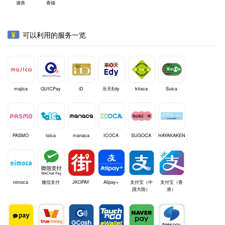
酒类
香烟
可以利用的服务一览
majica
QUICPay
iD
乐天Edy
kitaca
Suica
PASMO
toica
manaca
ICOCA
SUGOCA
HAYAKAKEN
nimoca
微信支付
JKOPAY
Alipay+
支付宝（中
支付宝（香
国大陆）
港）